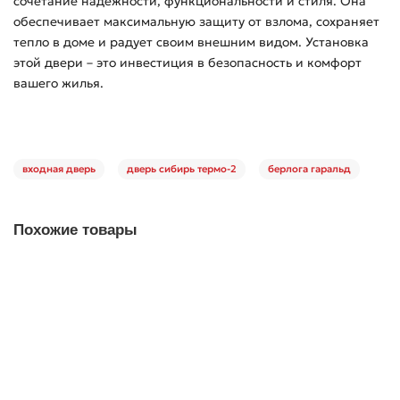
сочетание надежности, функциональности и стиля. Она
обеспечивает максимальную защиту от взлома, сохраняет
тепло в доме и радует своим внешним видом. Установка
этой двери – это инвестиция в безопасность и комфорт
вашего жилья.
входная дверь
дверь сибирь термо-2
берлога гаральд
Похожие товары
Акция -7%
Дверной стандарт Входная дверь Termostandart
В наличии (складская программа) ✓