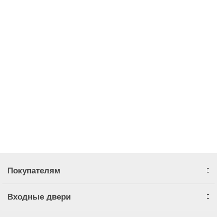
Дверной стандарт Входная дверь Страж ДС 3-К Тепло Барс
В наличии (складская программа) ✓
34500.00р.
46575.00р.
Без НДС: 34500.00р.
Заказ в один клик
Покупателям
Входные двери