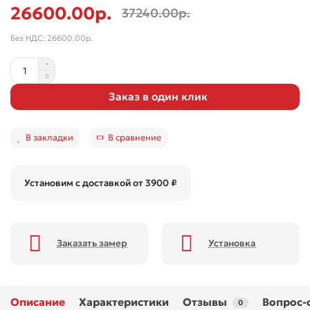
26600.00р.
37240.00р.
Без НДС: 26600.00р.
Заказ в один клик
В закладки
В сравнение
Установим с доставкой от 3900 ₽
Заказать замер
Установка
Описание
Характеристики
Отзывы
Вопрос-
0