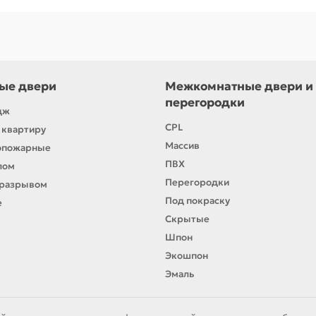
ые двери
Межкомнатные двери и
перегородки
дж
CPL
 квартиру
Массив
опожарные
ПВХ
лом
Перегородки
оразрывом
Под покраску
е
Скрытые
Шпон
Экошпон
Эмаль