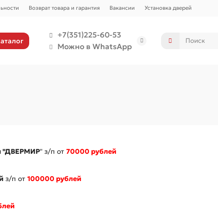
ьности
Возврат товара и гарантия
Вакансии
Установка дверей
+7(351)225-60-53
аталог
Можно в WhatsApp
ии "ДВЕРМИР
" з/п от
70000 рублей
й
з/п от
100000 рублей
блей