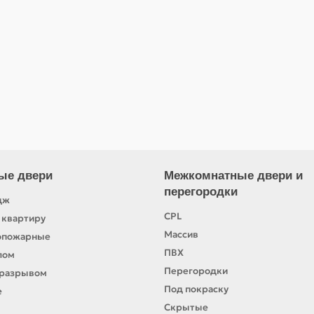
Заказ в один клик
ые двери
Межкомнатные двери и
перегородки
дж
CPL
 квартиру
Массив
опожарные
ПВХ
лом
Перегородки
оразрывом
Под покраску
е
Скрытые