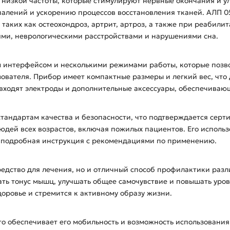
 низкой частоты, которые стимулируют нервные окончания и 
алений и ускорению процессов восстановления тканей. АЛП 
таких как остеохондроз, артрит, артроз, а также при реабили
ями, неврологическими расстройствами и нарушениями сна.
 интерфейсом и несколькими режимами работы, которые позв
зователя. Прибор имеет компактные размеры и легкий вес, что
т входят электроды и дополнительные аксессуары, обеспечива
стандартам качества и безопасности, что подтверждается се
юдей всех возрастов, включая пожилых пациентов. Его исполь
ся подробная инструкция с рекомендациями по применению.
редство для лечения, но и отличный способ профилактики раз
ть тонус мышц, улучшать общее самочувствие и повышать уров
доровье и стремится к активному образу жизни.
что обеспечивает его мобильность и возможность использовани