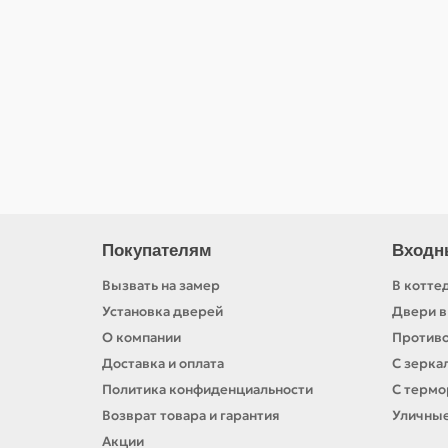
18000.00р.
Без НДС: 18000.00р.
Покупателям
Входн
Вызвать на замер
В котте
Установка дверей
Двери в
О компании
Против
Доставка и оплата
С зерка
Политика конфиденциальности
С терм
Возврат товара и гарантия
Уличны
Акции