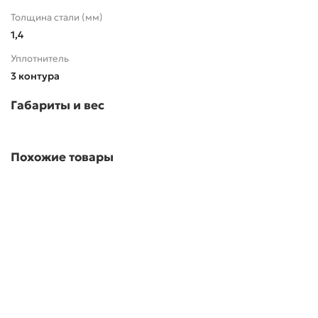
Толщина стали (мм)
1,4
Уплотнитель
3 контура
Габариты и вес
Похожие товары
Входная дверь TERMO LITE МР Серый
В наличии ✓
42451.00р.