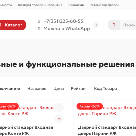
ьности
Возврат товара и гарантия
Вакансии
Установка дверей
+7(351)225-60-53
Каталог
Можно в WhatsApp
льные и функциональные решения
молчанию
Название
Цена
Рейтинг
Код Товара
ция -26%
Акция -26%
ерной стандарт Входная
Дверной стандарт Входна
ерь Конте РЖ
дверь Парини РЖ