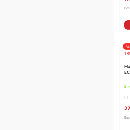
Без
Ак
Ма
EC
В 
2
Без