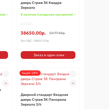
дверь Страж 3К Квадра
Зеркало
мма) ✓
В наличии (складская программа) ✓
38650.00р.
52177.50р.
Без НДС: 38650.00р.
Заказ в один клик
Акция -26%
я
Дверной стандарт Входная
дверь Страж 3К Панорама
Зеркало 3/4