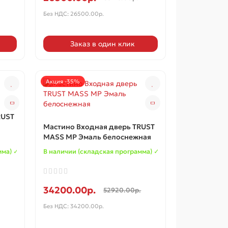
Без НДС: 26500.00р.
Заказ в один клик
Акция -35%
RUST
Мастино Входная дверь TRUST
MASS MP Эмаль белоснежная
мма) ✓
В наличии (складская программа) ✓
34200.00р.
52920.00р.
Без НДС: 34200.00р.