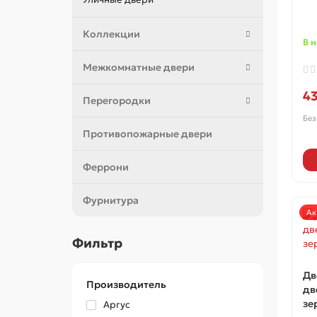
Коллекции
В 
Межкомнатные двери
4
Перегородки
Без
Противопожарные двери
Феррони
Фурнитура
Ак
Фильтр
Дв
Производитель
дв
зе
Аргус