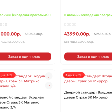
наличии (складская программа) ✓
В наличии (складская програ
3000.00р.
43990.00р.
58050.00р.
59386.50р.
 НДС: 43000.00р.
Без НДС: 43990.00р.
Заказ в один клик
Заказ в один клик
ция -48%
Акция -26%
Дверной стандарт Входна
ерной стандарт Входная
дверь Страж 3К Миррор
ерь Страж 3К Матрикс
ркало 3/4