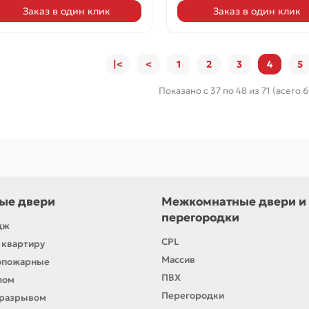
Заказ в один клик
Заказ в один клик
|<
<
1
2
3
4
5
Показано с 37 по 48 из 71 (всего 
ые двери
Межкомнатные двери и
перегородки
дж
CPL
 квартиру
Массив
опожарные
ПВХ
лом
Перегородки
оразрывом