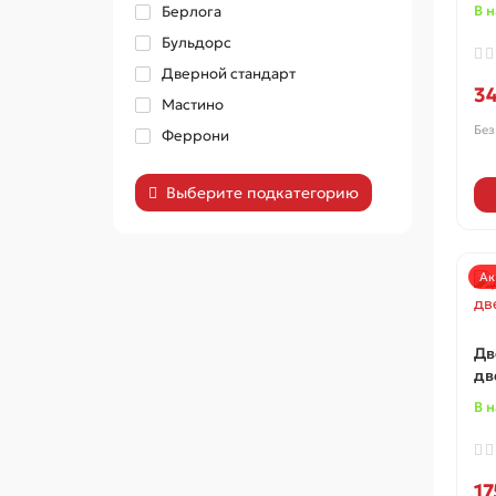
Берлога
В 
Бульдорс
Дверной стандарт
3
Мастино
Без
Феррони
Выберите подкатегорию
Ак
Дв
дв
В 
17