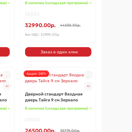
мма) ✓
В наличии (складская программа) ✓
32990.00р.
44536.50р.
Без НДС: 32990.00р.
Заказ в один клик
Акция -26%
я
Дверной стандарт Входная
ало
дверь Тайга 9 см Зеркало
мма) ✓
В наличии (складская программа) ✓
26500.00р.
35775.00р.