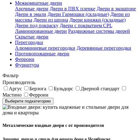
Межкомнатные двери
Арочные двери
Двери в ПВХ пленке
Двери в экошпоне
Двери в эмали
Двери Гармошки (складные)
Двери из
массива
Двери из шпона
Двери книжки (складные)
Двери под покраску
Двери с покрытием CPL
Ламинированные двери
Раздвижные системы дверей
Скрытые двери
Перегородки
Алюминиевые перегородки
Деревянные перегородки
Противопожарные двери
Феррони
Фурнитура
Фильтр
Производитель
Аргус
Берлога
Бульдорс
Дверной стандарт
Мастино
Феррони
Выберите подкатегорию
Металлические входные двери с от производителя
Защита, тепло и стиль для вашего дома в Челябинске