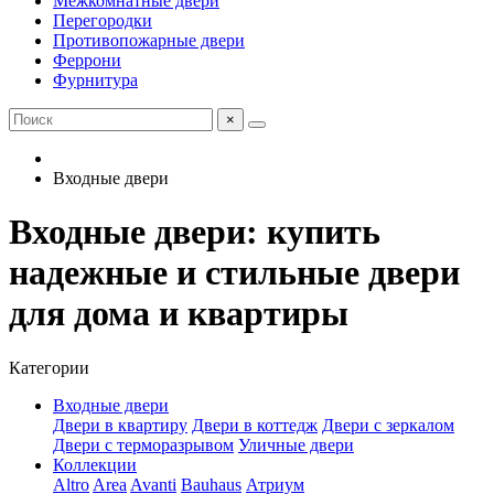
Межкомнатные двери
Перегородки
Противопожарные двери
Феррони
Фурнитура
×
Входные двери
Входные двери: купить
надежные и стильные двери
для дома и квартиры
Категории
Входные двери
Двери в квартиру
Двери в коттедж
Двери с зеркалом
Двери с терморазрывом
Уличные двери
Коллекции
Altro
Area
Avanti
Bauhaus
Атриум