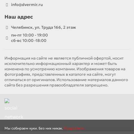
практичным решением для активных семей и
info@dvermir.ru
общественных пространств.
Наш адрес
Долговечность
: ПВХ пленка не выгорает под
воздействием ультрафиолета, сохраняя
Челябинск, ул. Труда 166, 2 этаж
первоначальный вид на протяжении многих лет.
пн-пт 10:00 - 19:00
сб-вс 10:00 -18:00
Доступная цена
: По сравнению с натуральными
материалами, двери в ПВХ пленке предлагают
отличное соотношение цены и качества.
Информация на сайте не является публичной офертой, носит
исключительно информационный характер и может быть
изменена по усмотрению компании. Изображения товаров на
Виды дверей в ПВХ пленке
фотографиях, представленных в каталоге на сайте, могут
отличаться от оригиналов. Использование материалов данного
сайта без разрешения правообладателя запрещено.
Межкомнатные двери
: Легкие и стильные, они
подходят для разделения комнат в квартире или
доме.
Входные двери
: Усиленные конструкции с ПВХ
покрытием обеспечивают дополнительную защиту и
теплоизоляцию.
Мы собираем куки. Без них никак.
Подробнее...