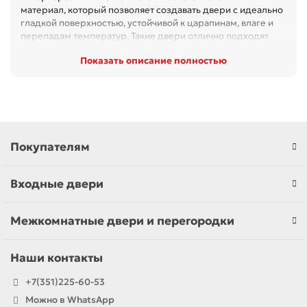
материал, который позволяет создавать двери с идеально
гладкой поверхностью, устойчивой к царапинам, влаге и
перепадам температур. Такие двери отлично подходят
для квартир, частных домов, офисов и коммерческих
Показать описание полностью
помещений, где важны эстетика и функциональность.
Преимущества дверей в ПВХ пленке
Эстетика и разнообразие дизайнов
: ПВХ пленка
Покупателям
позволяет имитировать текстуру дерева, камня,
металла и других материалов. Вы можете выбрать
двери в классическом, современном или
Входные двери
минималистичном стиле.
Устойчивость к внешним воздействиям
: Пленка
Межкомнатные двери и перегородки
ПВХ защищает дверное полотно от влаги, что делает
такие двери идеальными для ванных комнат, кухонь
Наши контакты
и других помещений с повышенной влажностью.
+7(351)225-60-53
Легкость в уходе
: Поверхность дверей легко
очищается от загрязнений, что делает их
Можно в WhatsApp