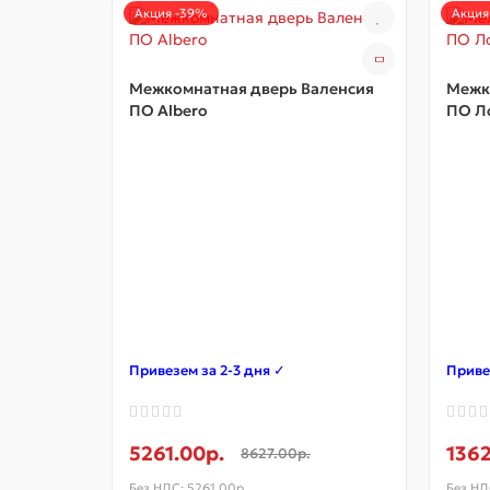
Акция -39%
Акция
Межкомнатная дверь Валенсия
Межк
ПО Albero
ПО Л
Привезем за 2-3 дня ✓
Приве
5261.00р.
1362
8627.00р.
Без НДС: 5261.00р.
Без НД