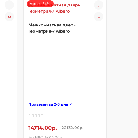
Акция -34%
Акция -34
Межкомнатная дверь
Геометрия-7 Albero
Межкомн
Геометри
Привезем за 2-3 дня ✓
Привезем 
14714.00р.
14714.0
22132.00р.
Без НДС: 14714.00р.
Без НДС: 14