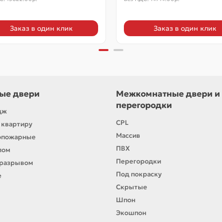
Заказ в один клик
Заказ в один клик
ые двери
Межкомнатные двери и
перегородки
дж
CPL
 квартиру
Массив
опожарные
ПВХ
лом
Перегородки
оразрывом
Под покраску
е
Скрытые
Шпон
Экошпон