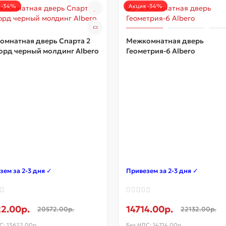
 -34%
Акция -34%
омнатная дверь Спарта 2
Межкомнатная дверь
орд черный молдинг Albero
Геометрия-6 Albero
зем за 2-3 дня ✓
Привезем за 2-3 дня ✓
2.00р.
14714.00р.
20572.00р.
22132.00р.
С: 13622.00р.
Без НДС: 14714.00р.